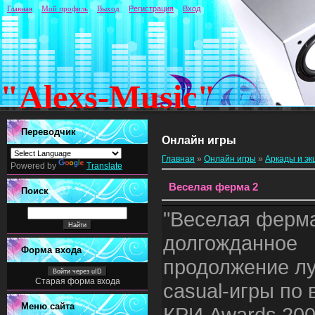
Главная
Мой профиль
Выход
Регистрация
Вход
"Alexs-Music"
Переводчик
Онлайн игры
Главная
»
Онлайн игры
»
Аркады и э
Powered by
Translate
Веселая ферма 2
Поиск
"Веселая ферма
долгожданное
Форма входа
продолжение л
Войти через uID
Старая форма входа
casual-игры по 
Меню сайта
КРИ Awards 200