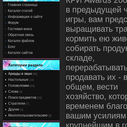
Главная страница
в предыдущей 
Каталог статей
игры, вам пред
Информация о сайте
Форум
выращивать тра
Гостевая книга
Обратная связь
кормить ею жив
Каталог файлов
собирать проду
Блог
Каталог сайтов
складе,
перерабатывать
Категории раздела
Аркады и экшн
продавать их - 
[86]
Настольные
[14]
общем, вести
Головоломки
[64]
Слова
[5]
хозяйство, кото
Поиск предметов
[23]
временем благ
Стратегии
[7]
Другие
[6]
вашим усилиям
Многопользовательские
[9]
крупнейшим в г