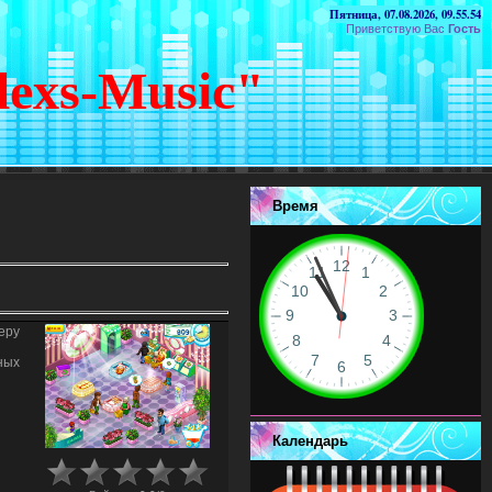
Пятница, 07.08.2026, 09.55.54
Приветствую Вас
Гость
lexs-Music"
Время
еру
ных
Календарь