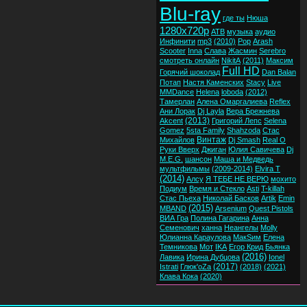
Blu-ray
где ты
Нюша
1280x720p
ATB
музыка
аудио
Инфинити
mp3
(2010)
Pop
Arash
Scooter
Inna
Слава
Жасмин
Serebro
смотреть онлайн
NikitA
(2011)
Максим
Full HD
Горячий шоколад
Dan Balan
Потап
Настя Каменских
Stacy
Live
MMDance
Helena
loboda
(2012)
Тамерлан
Алена Омаргалиева
Reflex
Ани Лорак
Dj Layla
Вера Брежнева
(2013)
Akcent
Григорий Лепс
Selena
Gomez
5sta Family
Shahzoda
Стас
Винтаж
Михайлов
Dj Smash
Real O
Руки Вверх
Джиган
Юлия Савичева
Dj
M.E.G.
шансон
Маша и Медведь
мультфильмы
(2009-2014)
Elvira T
(2014)
Алсу
Я ТЕБЕ НЕ ВЕРЮ
мохито
Подиум
Время и Стекло
Asti
T-killah
Стас Пьеха
Николай Басков
Artik
Emin
(2015)
MBAND
Arsenium
Quest Pistols
ВИА Гра
Полина Гагарина
Анна
Семенович
ханна
Неангелы
Molly
Юлианна Караулова
МакSим
Елена
Темникова
Мот
IKA
Егор Крид
Бьянка
(2016)
Лавика
Ирина Дубцова
Ionel
(2017)
Istrati
Глюк'oZa
(2018)
(2021)
Клава Кока
(2020)