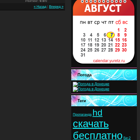
Рейтинг
:
0.0
/
0
« Назад
|
Вперед »
Погода
Теги
hd
Пропаганда
скачать
бесплатно
Би-2