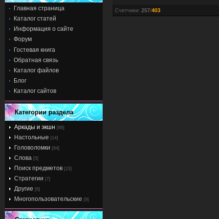
Главная страница
Счетчики
:
257
/
403
Каталог статей
Информация о сайте
Форум
Гостевая книга
Обратная связь
Каталог файлов
Блог
Каталог сайтов
Категории раздела
Аркады и экшн
[86]
Настольные
[14]
Головоломки
[64]
Слова
[5]
Поиск предметов
[23]
Стратегии
[7]
Другие
[6]
Многопользовательские
[9]