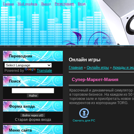
Главная
Мой профиль
Выход
Регистрация
Вход
Переводчик
Онлайн игры
Главная
»
Онлайн игры
»
Аркады и э
Powered by
Translate
Супер-Маркет-Мания
Поиск
Красочный и динамичный симулятор 
в торговом бизнесе. На каждом из 50
торговом зале и приобретать новое 
конкурентов из корпорации TORG.
Форма входа
Войти через uID
Старая форма входа
Скачать для
PC
Меню сайта