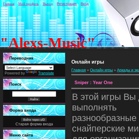
Главная
Мой профиль
Выход
Регистрация
Вход
"Alexs-Music"
Переводчик
Онлайн игры
Главная
»
Онлайн игры
»
Аркады и э
Powered by
Translate
Sniper : Year One
Поиск
В этой игры Вы
выполнять
Форма входа
разнообразные
Войти через uID
Старая форма входа
снайперские ми
Меню сайта
для организаци