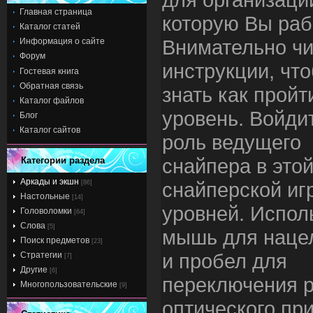
Главная страница
которую Вы раб
Каталог статей
Внимательно чи
Информация о сайте
Форум
инструкции, чт
Гостевая книга
Обратная связь
знать как пройт
Каталог файлов
уровень. Войди
Блог
Каталог сайтов
роль ведущего
снайпера в это
Категории раздела
Аркады и экшн
снайперской игр
[86]
Настольные
[14]
уровней. Испол
Головоломки
[64]
Слова
[5]
мышь для наце
Поиск предметов
[23]
и пробел для
Стратегии
[7]
Другие
[6]
переключения 
Многопользовательские
[9]
оптического пр