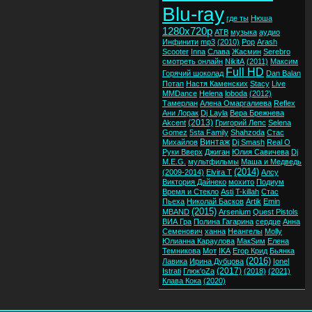
Blu-ray
где ты
Нюша
1280x720p
ATB
музыка
аудио
Инфинити
mp3
(2010)
Pop
Arash
Scooter
Inna
Слава
Жасмин
Serebro
смотреть онлайн
NikitA
(2011)
Максим
Full HD
Горячий шоколад
Dan Balan
Потап
Настя Каменских
Stacy
Live
MMDance
Helena
loboda
(2012)
Тамерлан
Алена Омаргалиева
Reflex
Ани Лорак
Dj Layla
Вера Брежнева
(2013)
Akcent
Григорий Лепс
Selena
Gomez
5sta Family
Shahzoda
Стас
Винтаж
Михайлов
Dj Smash
Real O
Руки Вверх
Джиган
Юлия Савичева
Dj
M.E.G.
мультфильмы
Маша и Медведь
(2014)
(2009-2014)
Elvira T
Алсу
Виктория Дайнеко
мохито
Подиум
Время и Стекло
Asti
T-killah
Стас
Пьеха
Николай Басков
Artik
Emin
(2015)
MBAND
Arsenium
Quest Pistols
ВИА Гра
Полина Гагарина
сердце
Анна
Семенович
ханна
Неангелы
Molly
Юлианна Караулова
МакSим
Елена
Темникова
Мот
IKA
Егор Крид
Бьянка
(2016)
Лавика
Ирина Дубцова
Ionel
(2017)
Istrati
Глюк'oZa
(2018)
(2021)
Клава Кока
(2020)