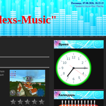
Пятница, 07.08.2026, 18.15.15
Приветствую Вас
Гость
lexs-Music"
Время
глия
ные
Календарь