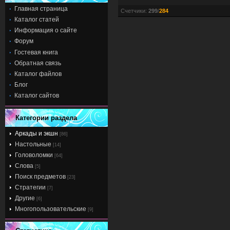
Главная страница
Счетчики
:
299
/
284
Каталог статей
Информация о сайте
Форум
Гостевая книга
Обратная связь
Каталог файлов
Блог
Каталог сайтов
Категории раздела
Аркады и экшн
[86]
Настольные
[14]
Головоломки
[64]
Слова
[5]
Поиск предметов
[23]
Стратегии
[7]
Другие
[6]
Многопользовательские
[9]