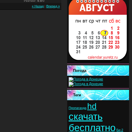
Рейтинг
:
0.0
/
0
« Назад
|
Вперед »
Погода
Теги
hd
Пропаганда
скачать
бесплатно
Би-2