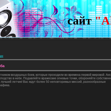
сайт
"A
кшн
еба
астником воздушных боев, которые проходили во времена первой мировой. Ан
сподство в небе. Подавляйте вражеские огневые точки, обороняйте собствен
сь лучший летчик! Вас ждут более 50 неповторимых миссий, разнообразные
рафика.