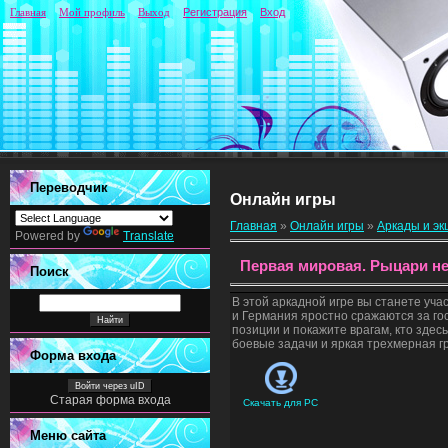
Главная
Мой профиль
Выход
Регистрация
Вход
Переводчик
Онлайн игры
Главная
»
Онлайн игры
»
Аркады и э
Powered by
Translate
Первая мировая. Рыцари н
Поиск
В этой аркадной игре вы станете уч
и Германия яростно сражаются за го
позиции и покажите врагам, кто зде
боевые задачи и яркая трехмерная г
Форма входа
Войти через uID
Старая форма входа
Скачать для
PC
Меню сайта