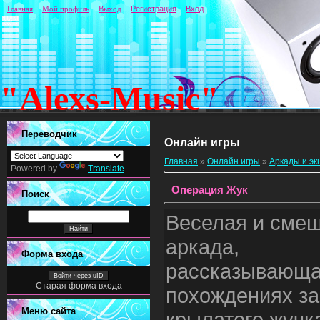
Главная
Мой профиль
Выход
Регистрация
Вход
"Alexs-Music"
Переводчик
Онлайн игры
Главная
»
Онлайн игры
»
Аркады и э
Powered by
Translate
Операция Жук
Поиск
Веселая и сме
аркада,
Форма входа
рассказывающа
Войти через uID
Старая форма входа
похождениях за
Меню сайта
крылатого жучк