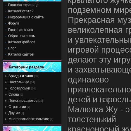
Главная страница
подземном мир
Каталог статей
Прекрасная муз
Информация о сайте
Форум
великолепная 
Гостевая книга
Обратная связь
и увлекательны
Каталог файлов
игровой процес
Блог
Каталог сайтов
делают эту игру
и захватывающ
Категории раздела
Аркады и экшн
одинаково
[86]
Настольные
[14]
привлекательно
Головоломки
[64]
Слова
[5]
детей и взросл
Поиск предметов
[23]
Малютка Жу - э
Стратегии
[7]
Другие
[6]
толстенький
Многопользовательские
[9]
красноносый жу