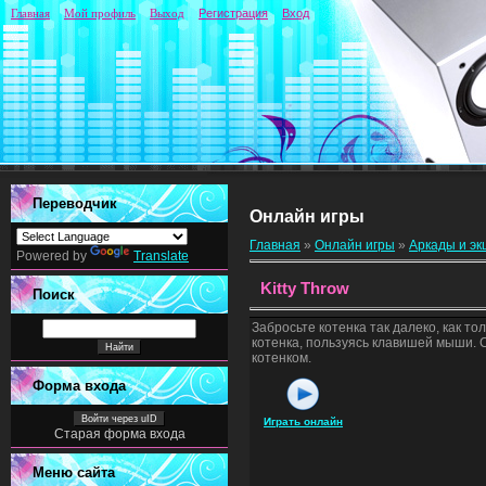
Главная
Мой профиль
Выход
Регистрация
Вход
Переводчик
Онлайн игры
Главная
»
Онлайн игры
»
Аркады и э
Powered by
Translate
Kitty Throw
Поиск
Забросьте котенка так далеко, как т
котенка, пользуясь клавишей мыши. 
котенком.
Форма входа
Войти через uID
Играть онлайн
Старая форма входа
Меню сайта