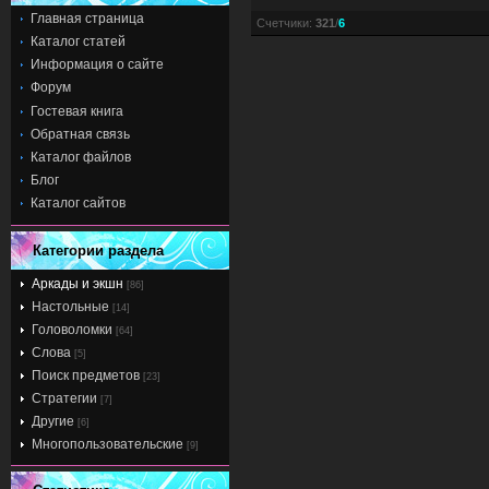
Главная страница
Счетчики
:
321
/
6
Каталог статей
Информация о сайте
Форум
Гостевая книга
Обратная связь
Каталог файлов
Блог
Каталог сайтов
Категории раздела
Аркады и экшн
[86]
Настольные
[14]
Головоломки
[64]
Слова
[5]
Поиск предметов
[23]
Стратегии
[7]
Другие
[6]
Многопользовательские
[9]