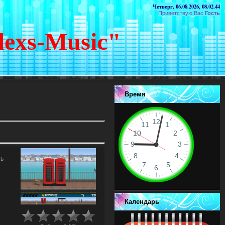
Четверг, 06.08.2026, 08.02.44
Приветствую Вас
Гость
lexs-Music"
Время
сь
Календарь