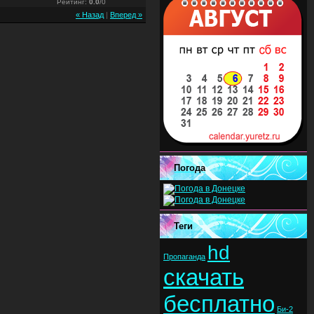
Рейтинг
:
0.0
/
0
« Назад
|
Вперед »
Погода
Теги
hd
Пропаганда
скачать
бесплатно
Би-2