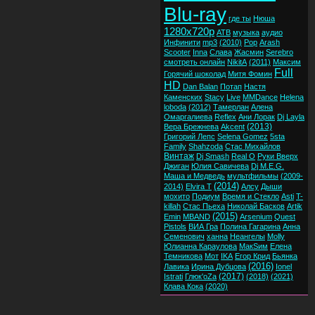
Blu-ray
где ты
Нюша
1280x720p
ATB
музыка
аудио
Инфинити
mp3
(2010)
Pop
Arash
Scooter
Inna
Слава
Жасмин
Serebro
смотреть онлайн
NikitA
(2011)
Максим
Full
Горячий шоколад
Митя Фомин
HD
Dan Balan
Потап
Настя
Каменских
Stacy
Live
MMDance
Helena
loboda
(2012)
Тамерлан
Алена
Омаргалиева
Reflex
Ани Лорак
Dj Layla
(2013)
Вера Брежнева
Akcent
Григорий Лепс
Selena Gomez
5sta
Family
Shahzoda
Стас Михайлов
Винтаж
Dj Smash
Real O
Руки Вверх
Джиган
Юлия Савичева
Dj M.E.G.
Маша и Медведь
мультфильмы
(2009-
(2014)
2014)
Elvira T
Алсу
Дыши
мохито
Подиум
Время и Стекло
Asti
T-
killah
Стас Пьеха
Николай Басков
Artik
(2015)
Emin
MBAND
Arsenium
Quest
Pistols
ВИА Гра
Полина Гагарина
Анна
Семенович
ханна
Неангелы
Molly
Юлианна Караулова
МакSим
Елена
Темникова
Мот
IKA
Егор Крид
Бьянка
(2016)
Лавика
Ирина Дубцова
Ionel
(2017)
Istrati
Глюк'oZa
(2018)
(2021)
Клава Кока
(2020)