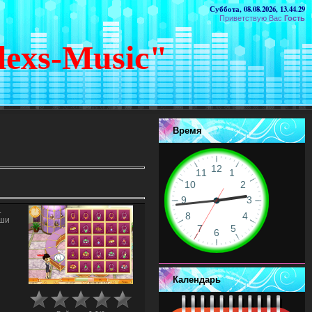
Суббота, 08.08.2026, 13.44.29
Приветствую Вас
Гость
lexs-Music"
Время
.
аши
Календарь