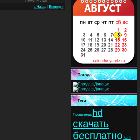
Рейтинг
:
0.0
/
0
« Назад
|
Вперед »
Погода
Теги
hd
Пропаганда
скачать
бесплатно
Би-2