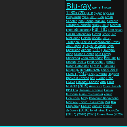
Blu-ray
где ты
Нюша
1280x720p
ATB
аудио
музыка
Инфинити
mp3
(2010)
Pop
Arash
Scooter
Inna
Слава
Жасмин
Serebro
смотреть онлайн
NikitA
(2011)
Максим
Full HD
Горячий шоколад
Dan Balan
Настя Каменских
Потап
Stacy
Live
MMDance
Helena
loboda
(2012)
Тамерлан
Алена Омаргалиева
Reflex
Ани Лорак
Dj Layla
Dr. Alban
Вера
(2013)
Брежнева
Akcent
Григорий
Лепс
Selena Gomez
5sta Family
Винтаж
Shahzoda
Стас Михайлов
Dj
Smash
Real O
Руки Вверх
Джиган
Юлия Савичева
Dj M.E.G.
Маша и
Медведь
мультфильмы
(2009-2014)
(2014)
Elvira T
Алсу
мохито
Подиум
Время и Стекло
Asti
T-killah
Стас
Пьеха
Николай Басков
Artik
Emin
(2015)
MBAND
Arsenium
Quest Pistols
ВИА Гра
Полина Гагарина
Елена
Князева
Анна Семенович
ханна
Неангелы
Molly
Юлианна Караулова
МакSим
Елена Темникова
Мот
IKA
Егор Крид
Бьянка
Лавика
Ирина
(2016)
Дубцова
Ionel Istrati
Глюк'oZa
(2017)
(2018)
(2021)
Клава Кока
(2020)