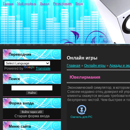
Главная
Мой профиль
Выход
Регистрация
Вход
Переводчик
Онлайн игры
Главная
»
Онлайн игры
»
Аркады и э
Powered by
Translate
Ювелирмания
Поиск
Экономический симулятор, в котором
Совсем недавно отец доверил ей упр
клиенты окажутся весьма требовател
безупречно чистой. Чем быстрее и т
Форма входа
Войти через uID
Старая форма входа
Скачать для
PC
Меню сайта