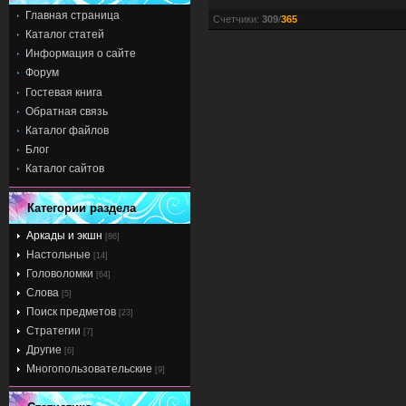
Главная страница
Счетчики
:
309
/
365
Каталог статей
Информация о сайте
Форум
Гостевая книга
Обратная связь
Каталог файлов
Блог
Каталог сайтов
Категории раздела
Аркады и экшн
[86]
Настольные
[14]
Головоломки
[64]
Слова
[5]
Поиск предметов
[23]
Стратегии
[7]
Другие
[6]
Многопользовательские
[9]