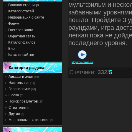
мультфильм и неско
Главная страница
забавными уровнями
Каталог статей
Информация о сайте
пошло! Пройдите 3 у
Форум
раундами, игра дост
Гостевая книга
легкая пока не дойде
Обратная связь
последнего уровня.
Каталог файлов
Блог
Каталог сайтов
Играть онлайн
Категории раздела
Счетчики
:
332
/
5
Аркады и экшн
[86]
Настольные
[14]
Головоломки
[64]
Слова
[5]
Поиск предметов
[23]
Стратегии
[7]
Другие
[6]
Многопользовательские
[9]