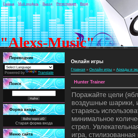
Главная
Мой профиль
Выход
Регистрация
Вход
"Alexs-Music"
Переводчик
Онлайн игры
Главная
»
Онлайн игры
»
Аркады и э
Powered by
Translate
Hunter Trainer
Поиск
Поражайте цели (ябл
воздушные шарики, 
стараясь использова
Форма входа
минимальное количе
Войти через uID
Старая форма входа
стрел. Увлекательна
игра, стилизованная
Меню сайта