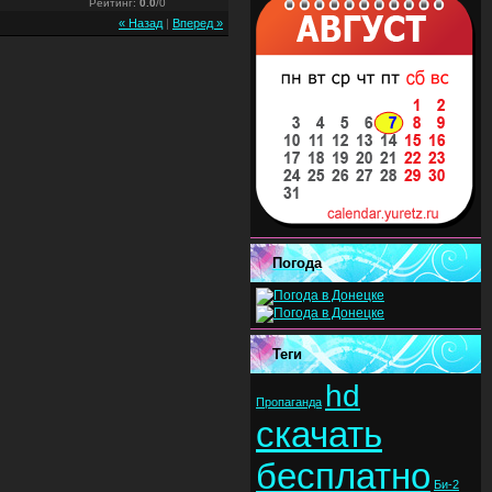
Рейтинг
:
0.0
/
0
« Назад
|
Вперед »
Погода
Теги
hd
Пропаганда
скачать
бесплатно
Би-2