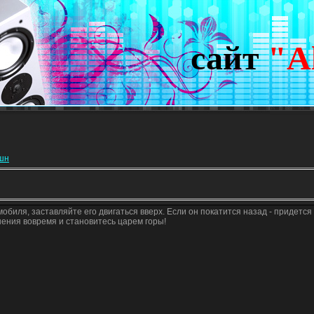
сайт
"A
кшн
биля, заставляйте его двигаться вверх. Если он покатится назад - придется
шения вовремя и становитесь царем горы!