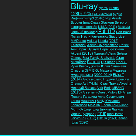
Blu-ray
где ты
Нюша
1280x720p
ATB
музыка
аудио
Инфинити
mp3
(2010)
Pop
Arash
Scooter
Inna
Слава
Жасмин
Serebro
смотреть онлайн
NikitA
(2011)
Максим
Full HD
Горячий шоколад
Dan Balan
Потап
Настя Каменских
Stacy
Live
MMDance
Helena
loboda
(2012)
Тамерлан
Алена Омаргалиева
Reflex
Ани Лорак
Dj Layla
Вера Брежнева
(2013)
Akcent
Григорий Лепс
Selena
Gomez
5sta Family
Shahzoda
Стас
Винтаж
Михайлов
Dj Smash
Real O
Руки Вверх
Джиган
Юлия Савичева
Отпусти
Dj M.E.G.
Маша и Медведь
мультфильмы
(2009-2014)
Elvira T
(2014)
Алсу
мохито
Подиум
Время и
Стекло
Asti
T-killah
Стас Пьеха
Alyosha
Николай Басков
Artik
Emin
MBAND
(2015)
Arsenium
Quest Pistols
ВИА Гра
Полина Гагарина
Анна Семенович
ханна
Неангелы
Molly
Юлианна
Караулова
МакSим
Елена Темникова
Мот
IKA
Егор Крид
Бьянка
Лавика
(2016)
Ирина Дубцова
Ionel Istrati
(2017)
Глюк'oZa
(2018)
(2021)
Клава
Кока
(2020)