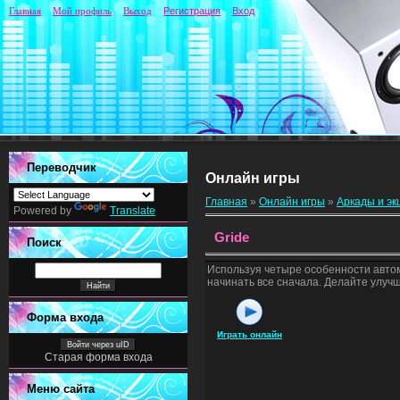
Главная
Мой профиль
Выход
Регистрация
Вход
Переводчик
Онлайн игры
Главная
»
Онлайн игры
»
Аркады и э
Powered by
Translate
Gride
Поиск
Используя четыре особенности автомо
начинать все сначала. Делайте улуч
Форма входа
Играть онлайн
Войти через uID
Старая форма входа
Меню сайта