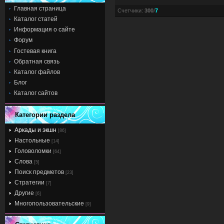
Главная страница
Счетчики
:
300
/
7
Каталог статей
Информация о сайте
Форум
Гостевая книга
Обратная связь
Каталог файлов
Блог
Каталог сайтов
Категории раздела
Аркады и экшн
[86]
Настольные
[14]
Головоломки
[64]
Слова
[5]
Поиск предметов
[23]
Стратегии
[7]
Другие
[6]
Многопользовательские
[9]