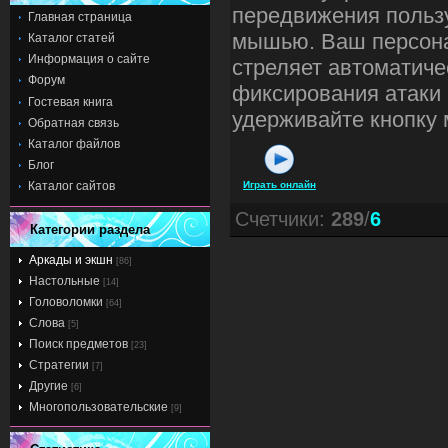
передвижения польз
Главная страница
мышью. Ваш персон
Каталог статей
Информация о сайте
стреляет автоматиче
Форум
фиксирования атаки
Гостевая книга
удерживайте кнопку
Обратная связь
Каталог файлов
Блог
Каталог сайтов
Играть онлайн
Счетчики
:
289
/
6
Категории раздела
Аркады и экшн
[86]
Настольные
[14]
Головоломки
[64]
Слова
[5]
Поиск предметов
[23]
Стратегии
[7]
Другие
[6]
Многопользовательские
[9]