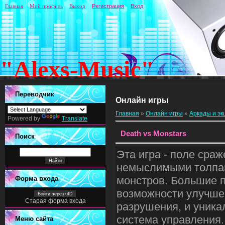
Главная
Мой профиль
Выход
Регистрация
Вход
"Alexs-Music"
Переводчик
Онлайн игры
Главная
»
Онлайн игры
»
Аркады и э
Powered by
Translate
Death vs Monstars
Поиск
Эта игра - поле сраж
немыслимыми толпа
монстров. Большие 
Форма входа
возможности улучше
Войти через uID
Старая форма входа
разрушения, и уника
система управления.
Меню сайта