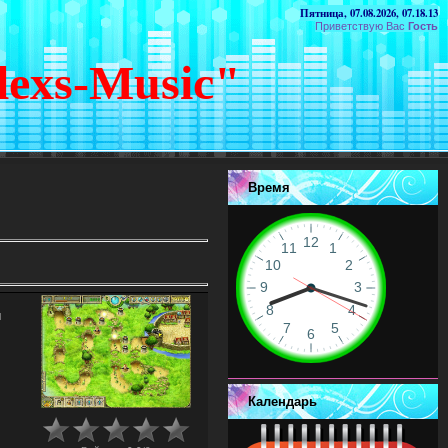
Пятница, 07.08.2026, 07.18.13
Приветствую Вас
Гость
lexs-Music"
Время
я
Календарь