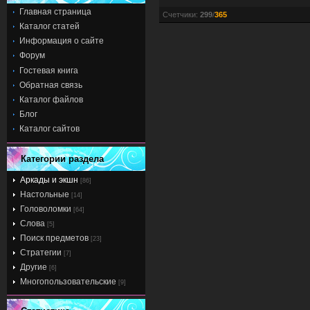
Главная страница
Счетчики
:
299
/
365
Каталог статей
Информация о сайте
Форум
Гостевая книга
Обратная связь
Каталог файлов
Блог
Каталог сайтов
Категории раздела
Аркады и экшн
[86]
Настольные
[14]
Головоломки
[64]
Слова
[5]
Поиск предметов
[23]
Стратегии
[7]
Другие
[6]
Многопользовательские
[9]