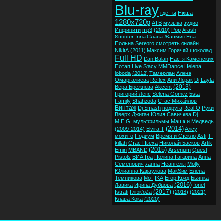
Blu-ray
где ты
Нюша
1280x720p
ATB
музыка
аудио
Инфинити
mp3
(2010)
Pop
Arash
Scooter
Inna
Слава
Жасмин
Ева
Польна
Serebro
смотреть онлайн
NikitA
(2011)
Максим
Горячий шоколад
Full HD
Dan Balan
Настя Каменских
Потап
Live
Stacy
MMDance
Helena
loboda
(2012)
Тамерлан
Алена
Омаргалиева
Reflex
Ани Лорак
Dj Layla
(2013)
Вера Брежнева
Akcent
Григорий Лепс
Selena Gomez
5sta
Family
Shahzoda
Стас Михайлов
Винтаж
Dj Smash
подруга
Real O
Руки
Вверх
Джиган
Юлия Савичева
Dj
M.E.G.
мультфильмы
Маша и Медведь
(2014)
(2009-2014)
Elvira T
Алсу
мохито
Подиум
Время и Стекло
Asti
T-
killah
Стас Пьеха
Николай Басков
Artik
(2015)
Emin
MBAND
Arsenium
Quest
Pistols
ВИА Гра
Полина Гагарина
Анна
Семенович
ханна
Неангелы
Molly
Юлианна Караулова
МакSим
Елена
Темникова
Мот
IKA
Егор Крид
Бьянка
(2016)
Лавика
Ирина Дубцова
Ionel
(2017)
Istrati
Глюк'oZa
(2018)
(2021)
Клава Кока
(2020)