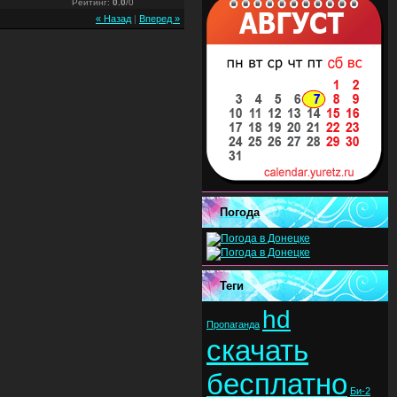
Рейтинг
:
0.0
/
0
« Назад
|
Вперед »
Погода
Теги
hd
Пропаганда
скачать
бесплатно
Би-2