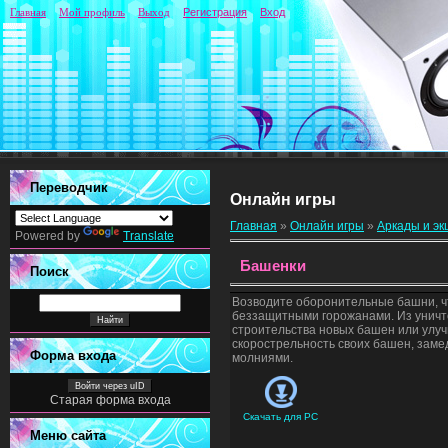
Главная
Мой профиль
Выход
Регистрация
Вход
Переводчик
Онлайн игры
Главная
»
Онлайн игры
»
Аркады и э
Powered by
Translate
Башенки
Поиск
Возводите оборонительные башни, ч
беззащитными горожанами. Из уничт
строительства новых башен или улу
скорострельность своих башен, замед
Форма входа
молниями.
Войти через uID
Старая форма входа
Скачать для
PC
Меню сайта