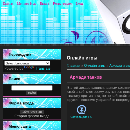
Главная
Мой профиль
Выход
Регистрация
Вход
Переводчик
Онлайн игры
Главная
»
Онлайн игры
»
Аркады и э
Powered by
Translate
Армада танков
Поиск
В этой аркаде вашим главным союзн
свой штаб, к которому рвутся все но
технику противника, но не забывайт
оружие, вовремя устраняйте поврежд
Форма входа
Войти через uID
Старая форма входа
Скачать для
PC
Меню сайта