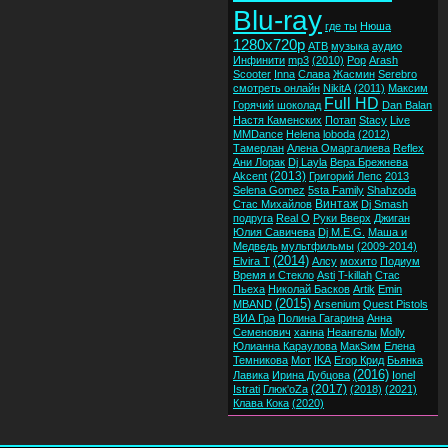
Blu-ray
где ты
Нюша
1280x720p
ATB
музыка
аудио
Инфинити
mp3
(2010)
Pop
Arash
Scooter
Inna
Слава
Жасмин
Serebro
смотреть онлайн
NikitA
(2011)
Максим
Full HD
Горячий шоколад
Dan Balan
Настя Каменских
Потап
Stacy
Live
MMDance
Helena
loboda
(2012)
Тамерлан
Алена Омаргалиева
Reflex
Ани Лорак
Dj Layla
Вера Брежнева
(2013)
Akcent
Григорий Лепс
2013
Selena Gomez
5sta Family
Shahzoda
Винтаж
Стас Михайлов
Dj Smash
подруга
Real O
Руки Вверх
Джиган
Юлия Савичева
Dj M.E.G.
Маша и
Медведь
мультфильмы
(2009-2014)
(2014)
Elvira T
Алсу
мохито
Подиум
Время и Стекло
Asti
T-killah
Стас
Пьеха
Николай Басков
Artik
Emin
(2015)
MBAND
Arsenium
Quest Pistols
ВИА Гра
Полина Гагарина
Анна
Семенович
ханна
Неангелы
Molly
Юлианна Караулова
МакSим
Елена
Темникова
Мот
IKA
Егор Крид
Бьянка
(2016)
Лавика
Ирина Дубцова
Ionel
(2017)
Istrati
Глюк'oZa
(2018)
(2021)
Клава Кока
(2020)