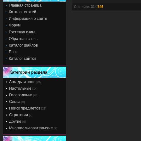
Главная страница
Счетчики
:
314
/
345
Каталог статей
Информация о сайте
Форум
Гостевая книга
Обратная связь
Каталог файлов
Блог
Каталог сайтов
Категории раздела
Аркады и экшн
[86]
Настольные
[14]
Головоломки
[64]
Слова
[5]
Поиск предметов
[23]
Стратегии
[7]
Другие
[6]
Многопользовательские
[9]