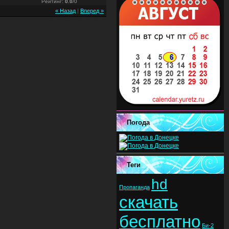
Рейтинг
:
0.0
/
0
« Назад
|
Вперед »
Погода
Теги
hd
Пропаганда
скачать
бесплатно
Би-2