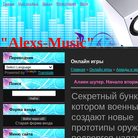
Главная
Мой профиль
Выход
Регистрация
Вход
"Alexs-Music"
Переводчик
Онлайн игры
Главная
»
Онлайн игры
»
Аркады и э
Powered by
Translate
Алиен шутер. Начало втор
Поиск
Секретный бунк
котором военн
Форма входа
создают новые
Войти через uID
Старая форма входа
прототипы оруж
Меню сайта
подвергся нап