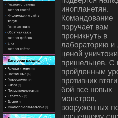
Главная страница
инопланетян.
Каталог статей
Командование
Информация о сайте
Форум
поручает вам
Гостевая книга
Обратная связь
проникнуть в
Каталог файлов
лабораторию и
Блог
Каталог сайтов
ценой уничтожи
пришельцев. С
Категории раздела
Аркады и экшн
пройденным ур
[86]
Настольные
[14]
противник втяги
Головоломки
[64]
Слова
[5]
бой все новых
Поиск предметов
[23]
монстров,
Стратегии
[7]
Другие
[6]
вооруженных п
Многопользовательские
[9]
последнему сл