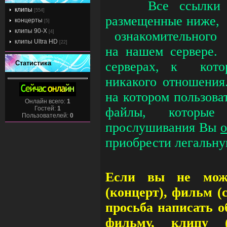
Все ссылки 
клипы
[554]
размещенные ниже, 
концерты
[5]
клипы 90-Х
[4]
ознакомительного 
клипы Ultra HD
[22]
на нашем сервере.
Статистика
серверах, к кот
никакого отношения
на котором пользов
Онлайн всего:
1
Гостей:
1
файлы, которые
Пользователей:
0
прослушивания Вы
о
приобрести легальн
Если вы не може
(концерт), фильм (
просьба написать о
фильму, клипу (