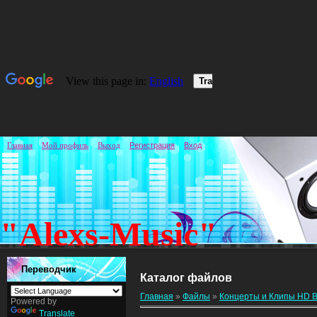
Главная
Мой профиль
Выход
Регистрация
Вход
"Alexs-Music"
Переводчик
Каталог файлов
Главная
»
Файлы
»
Концерты и Клипы HD B
Powered by
Translate