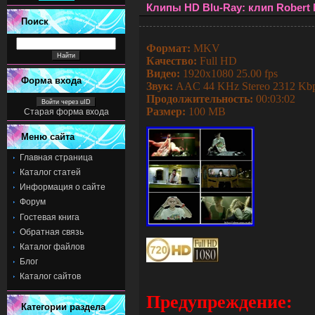
Клипы HD Blu-Ray: клип Robert M 
Поиск
Формат:
MKV
Качество:
Full HD
Видео:
1920x1080 25.00 fps
Форма входа
Звук:
AAC 44 KHz Stereo
2
312
Kb
Продолжительность:
00:03:02
Войти через uID
Размер:
100 MB
Старая форма входа
Меню сайта
Главная страница
Каталог статей
Информация о сайте
Форум
Гостевая книга
Обратная связь
Каталог файлов
Блог
Каталог сайтов
Предупреждение:
Категории раздела