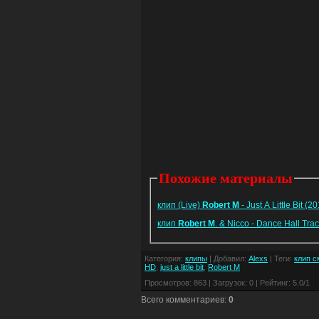
Похожие материалы
клип (Live)
Robert
M
- Just A Little Bit 
клип
Robert
M
. & Nicco - Dance Hall Tr
Категория
:
клипы
|
Добавил
:
Alexs
|
Теги
:
клип с
HD
,
just a little bit
,
Robert M
Просмотров
:
863
|
Загрузок
:
0
|
Рейтинг
:
5.0
/
1
Всего комментариев
:
0