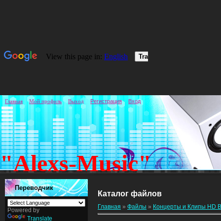
Главная
Мой профиль
Выход
Регистрация
Вход
"Alexs-Music"
Переводчик
Каталог файлов
Главная
»
Файлы
»
Концерты и Клипы HD B
Powered by
Translate