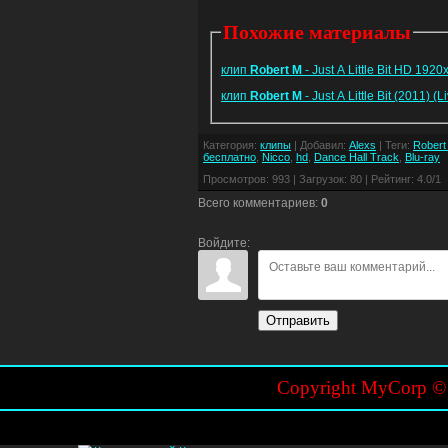
Похожие материалы
клип
Robert
M
- Just A Little Bit HD 192
клип
Robert
M
- Just A Little Bit (2011) 
Категория
:
клипы
|
Добавил
:
Alexs
|
Теги
:
Robert
бесплатно
,
Nicco
,
hd
,
Dance Hall Track
,
Blu-ray
Просмотров
:
993
|
Загрузок
:
80
|
Рейтинг
:
4.0
/
1
Всего комментариев
:
0
Войдите:
Отправить
Copyright MyCorp 