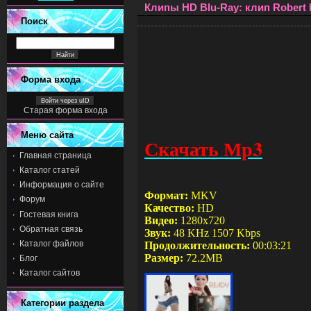
Клипы HD Blu-Ray: клип Robert M
Поиск
Форма входа
Войти через uID
Старая форма входа
Меню сайта
Скачать Мр3
Главная страница
Каталог статей
Информация о сайте
Формат:
MKV
Форум
Качество:
HD
Гостевая книга
Видео:
1280x720
Обратная связь
Звук:
48 KHz 1507 Kbps
Каталог файлов
Продолжительность:
00:03:21
Размер:
72.2MB
Блог
Каталог сайтов
Категории раздела