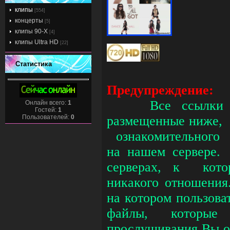
клипы
[554]
концерты
[5]
клипы 90-Х
[4]
клипы Ultra HD
[22]
Статистика
Предупреждение:
Все ссылки 
Онлайн всего:
1
Гостей:
1
Пользователей:
0
размещенные ниже, 
ознакомительного 
на нашем сервере.
серверах, к кот
никакого отношения
на котором пользов
файлы, которые
прослушивания Вы
о