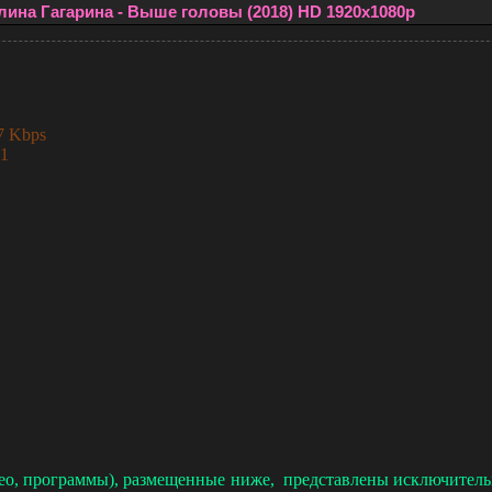
лина Гагарина - Выше головы (2018) HD 1920x1080р
7 Kbps
1
део, программы), размещенные ниже, представлены исключит