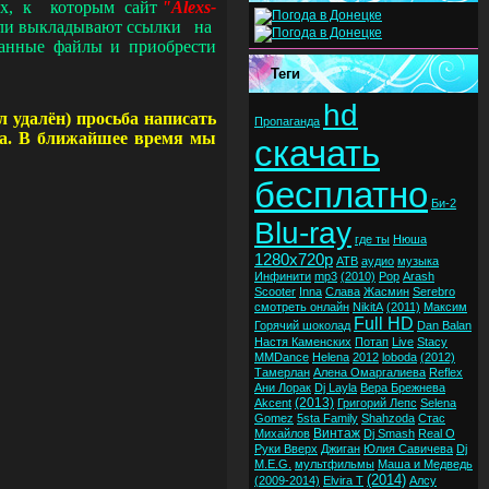
рах, к которым сайт
"Alexs-
тели выкладывают ссылки на
анные файлы и приобрести
Теги
hd
л удалён) просьба написать
Пропаганда
ика. В ближайшее время мы
скачать
бесплатно
Би-2
Blu-ray
где ты
Нюша
1280x720p
ATB
аудио
музыка
Инфинити
mp3
(2010)
Pop
Arash
Scooter
Inna
Слава
Жасмин
Serebro
смотреть онлайн
NikitA
(2011)
Максим
Full HD
Горячий шоколад
Dan Balan
Настя Каменских
Потап
Live
Stacy
MMDance
Helena
2012
loboda
(2012)
Тамерлан
Алена Омаргалиева
Reflex
Ани Лорак
Dj Layla
Вера Брежнева
(2013)
Akcent
Григорий Лепс
Selena
Gomez
5sta Family
Shahzoda
Стас
Винтаж
Михайлов
Dj Smash
Real O
Руки Вверх
Джиган
Юлия Савичева
Dj
M.E.G.
мультфильмы
Маша и Медведь
(2014)
(2009-2014)
Elvira T
Алсу