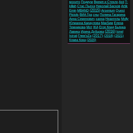
мохито
Подиум
Время и Стекло
Asti
T-
killah
Стас Пьеха
Николай Басков
Artik
(2015)
Emin
MBAND
Arsenium
Quest
Pistols
ВИА Гра
сны
Полина Гагарина
Анна Семенович
ханна
Неангелы
Molly
Юлианна Караулова
МакSим
Елена
Темникова
Мот
IKA
Егор Крид
Бьянка
(2016)
Лавика
Ирина Дубцова
Ionel
(2017)
Istrati
Глюк'oZa
(2018)
(2021)
Клава Кока
(2020)