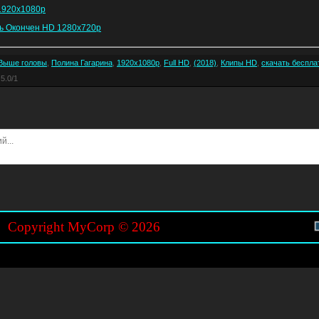
1920x1080р
ль Окончен HD 1280x720p
Выше головы
,
Полина Гагарина
,
1920x1080р
,
Full HD
,
(2018)
,
Клипы HD
,
скачать беспла
5.0
/
1
Copyright MyCorp © 2026