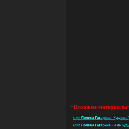
Похожие материалы
клип
Полина
Гагарина
- Кукушка 
клип
Полина
Гагарина
- Я не буд