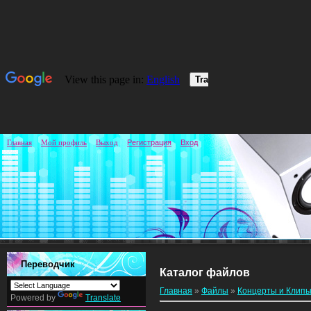
Главная
Мой профиль
Выход
Регистрация
Вход
Переводчик
Каталог файлов
Главная
»
Файлы
»
Концерты и Клипы
Powered by
Translate