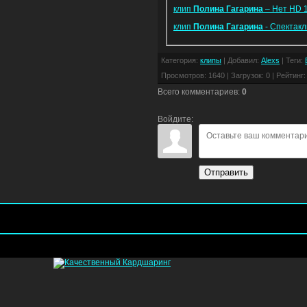
клип
Полина
Гагарина
– Нет HD 
клип
Полина
Гагарина
- Спектак
Категория
:
клипы
|
Добавил
:
Alexs
|
Теги
:
Просмотров
:
1640
|
Загрузок
:
0
|
Рейтинг
:
Всего комментариев
:
0
Войдите:
Отправить