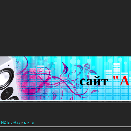
сайт
"A
 HD Blu-Ray
»
клипы