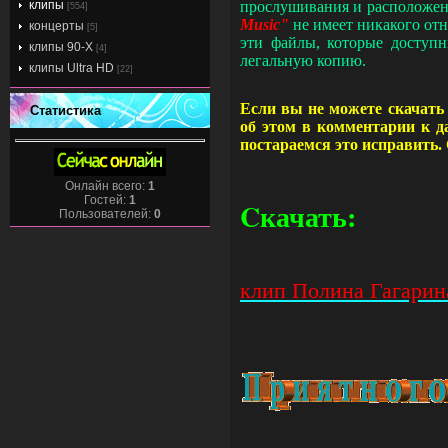
клипы
прослушивания и расположен
[554]
Music"
не имеет никакого от
концерты
[5]
эти файлы, которые досту
клипы 90-Х
[4]
легальную копию.
клипы Ultra HD
[22]
Если вы не можете скачать 
Статистика
об этом в комментарии к д
постараемся это исправить.
Онлайн всего:
1
Гостей:
1
Cкачать:
Пользователей:
0
клип Полина Гагарин