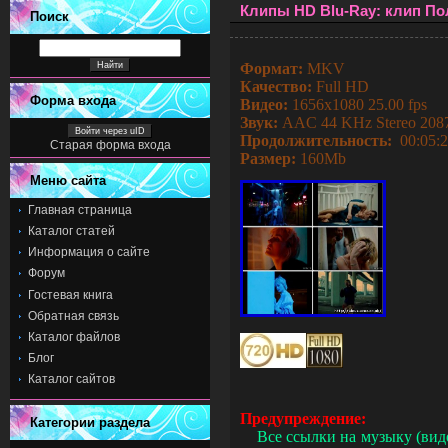
Клипы HD Blu-Ray: клип По
Поиск
Формат:
MKV
Качество:
Full HD
Форма входа
Видео:
1656x1080 25.00 fps
Звук:
AAC 44 KHz Stereo 208
Войти через uID
Продолжительность:
00:05:2
Старая форма входа
Размер:
160Mb
Меню сайта
Главная страница
Каталог статей
Информация о сайте
Форум
Гостевая книга
Обратная связь
Каталог файлов
Блог
Каталог сайтов
Предупреждение:
Категории раздела
Все ссылки на музыку (ви