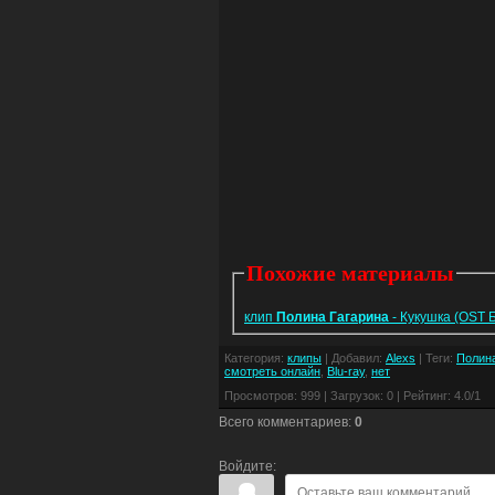
Похожие материалы
клип
Полина
Гагарина
- Кукушка (OST 
Категория
:
клипы
|
Добавил
:
Alexs
|
Теги
:
Полина
смотреть онлайн
,
Blu-ray
,
нет
Просмотров
:
999
|
Загрузок
:
0
|
Рейтинг
:
4.0
/
1
Всего комментариев
:
0
Войдите: