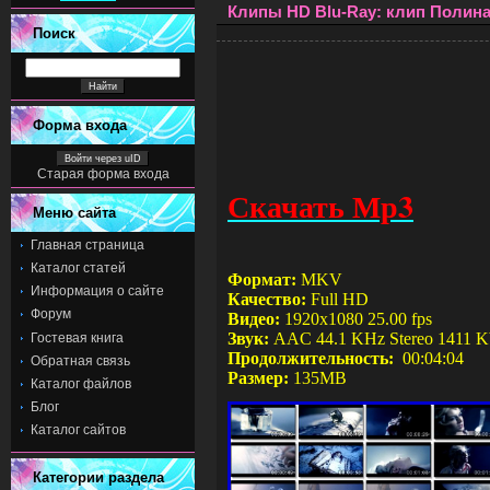
Клипы HD Blu-Ray: клип Полина 
Поиск
Форма входа
Войти через uID
Старая форма входа
Скачать Мр3
Меню сайта
Главная страница
Каталог статей
Формат:
MKV
Информация о сайте
Качество:
Full HD
Форум
Видео:
1920x1080 25.00 fps
Звук:
AAC 44.1 KHz Stereo 1411 K
Гостевая книга
Продолжительность:
00:0
4
:
04
Обратная связь
Размер:
135
MB
Каталог файлов
Блог
Каталог сайтов
Категории раздела