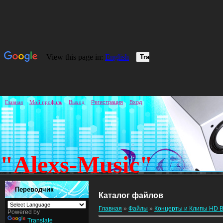
Главная
Мой профиль
Выход
Регистрация
Вход
"Alexs-Music"
Переводчик
Каталог файлов
Главная
»
Файлы
»
Концерты и Клипы HD B
Powered by
Translate