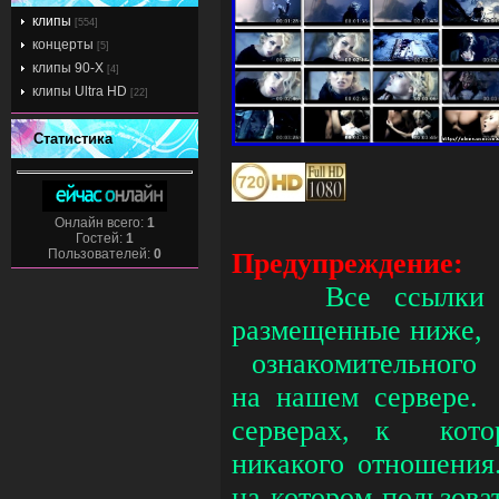
клипы
[554]
концерты
[5]
клипы 90-Х
[4]
клипы Ultra HD
[22]
Статистика
Онлайн всего:
1
Гостей:
1
Пользователей:
0
Предупреждение:
Все ссылки 
размещенные ниже, 
ознакомительного 
на нашем сервере.
серверах, к кот
никакого отношения
на котором пользов