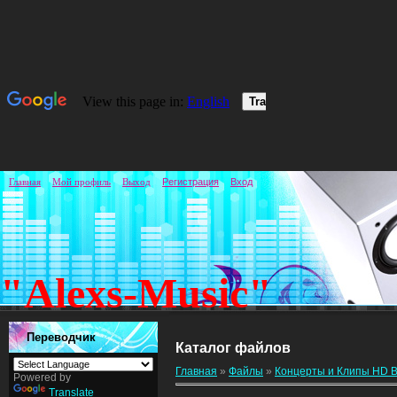
Главная
Мой профиль
Выход
Регистрация
Вход
"Alexs-Music"
Переводчик
Каталог файлов
Главная
»
Файлы
»
Концерты и Клипы HD B
Powered by
Translate