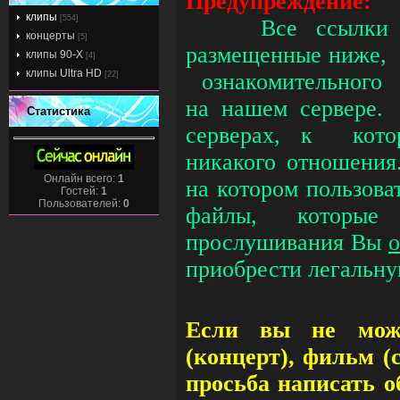
Предупреждение:
клипы
[554]
Все ссылки 
концерты
[5]
размещенные ниже, 
клипы 90-Х
[4]
клипы Ultra HD
ознакомительного 
[22]
на нашем сервере.
Статистика
серверах, к кот
никакого отношения
Онлайн всего:
1
на котором пользов
Гостей:
1
Пользователей:
0
файлы, которые
прослушивания Вы
о
приобрести легальн
Если вы не може
(концерт), фильм (
просьба написать о