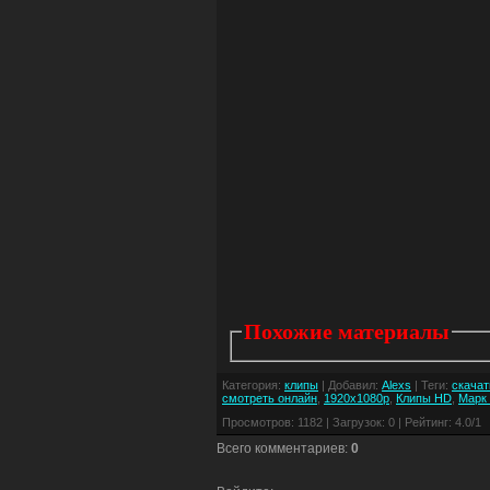
Похожие материалы
Категория
:
клипы
|
Добавил
:
Alexs
|
Теги
:
скачат
смотреть онлайн
,
1920x1080р
,
Клипы HD
,
Марк
Просмотров
:
1182
|
Загрузок
:
0
|
Рейтинг
:
4.0
/
1
Всего комментариев
:
0