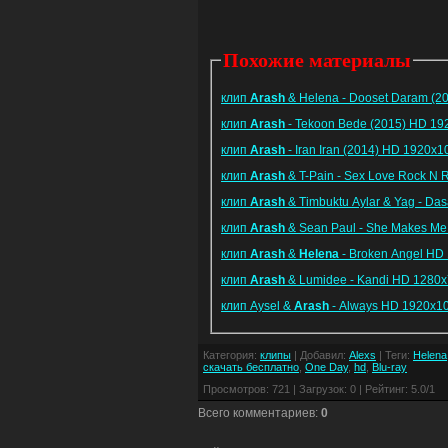
Похожие материалы
клип
Arash
& Helena - Dooset Daram (2
клип
Arash
- Tekoon Bede (2015) HD 1
клип
Arash
- Iran Iran (2014) HD 1920x
клип
Arash
& T-Pain - Sex Love Rock N 
клип
Arash
& Timbuktu Aylar & Yag - Da
клип
Arash
& Sean Paul - She Makes M
клип
Arash
&
Helena
- Broken Angel HD
клип
Arash
& Lumidee - Kandi HD 1280
клип Aysel &
Arash
- Always HD 1920x1
Категория
:
клипы
|
Добавил
:
Alexs
|
Теги
:
Helena
скачать бесплатно
,
One Day
,
hd
,
Blu-ray
Просмотров
:
721
|
Загрузок
:
0
|
Рейтинг
:
5.0
/
1
Всего комментариев
:
0