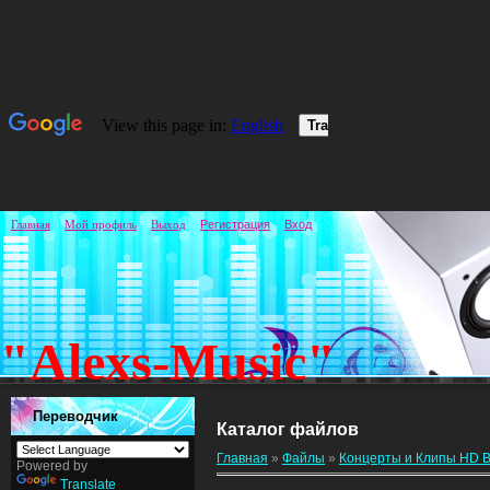
Главная
Мой профиль
Выход
Регистрация
Вход
"Alexs-Music"
Переводчик
Каталог файлов
Главная
»
Файлы
»
Концерты и Клипы HD B
Powered by
Translate