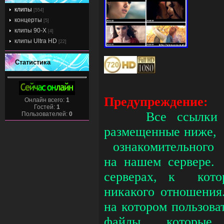
клипы
[554]
концерты
[5]
клипы 90-Х
[4]
клипы Ultra HD
[22]
Статистика
Предупреждение:
Онлайн всего:
1
Гостей:
1
Все ссылки 
Пользователей:
0
размещенные ниже, 
ознакомительного 
на нашем сервере.
серверах, к кот
никакого отношения
на котором пользов
файлы, которые