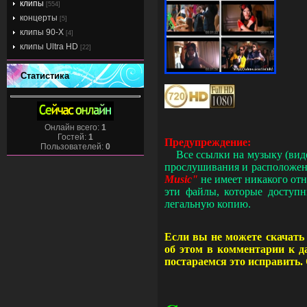
клипы
[554]
концерты
[5]
клипы 90-Х
[4]
клипы Ultra HD
[22]
Статистика
Онлайн всего:
1
Гостей:
1
Предупреждение:
Пользователей:
0
Все ссылки на музыку (ви
прослушивания и расположен
Music"
не имеет никакого от
эти файлы, которые досту
легальную копию.
Если вы не можете скачать 
об этом в комментарии к д
постараемся это исправить.