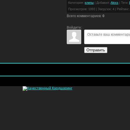
Категория
:
клипы
|
Добавил
:
Alexs
|
Теги
:
Просмотров
:
1093
|
Загрузок
:
4
|
Рейтинг
:
Всего комментариев
:
0
Войдите:
Отправить