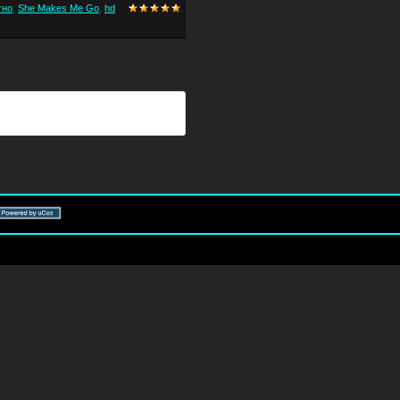
тно
,
She Makes Me Go
,
hd