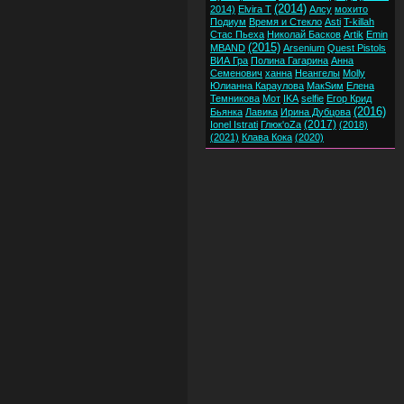
(2014)
2014)
Elvira T
Алсу
мохито
Подиум
Время и Стекло
Asti
T-killah
Стас Пьеха
Николай Басков
Artik
Emin
(2015)
MBAND
Arsenium
Quest Pistols
ВИА Гра
Полина Гагарина
Анна
Семенович
ханна
Неангелы
Molly
Юлианна Караулова
МакSим
Елена
Темникова
Мот
IKA
selfie
Егор Крид
(2016)
Бьянка
Лавика
Ирина Дубцова
(2017)
Ionel Istrati
Глюк'oZa
(2018)
(2021)
Клава Кока
(2020)