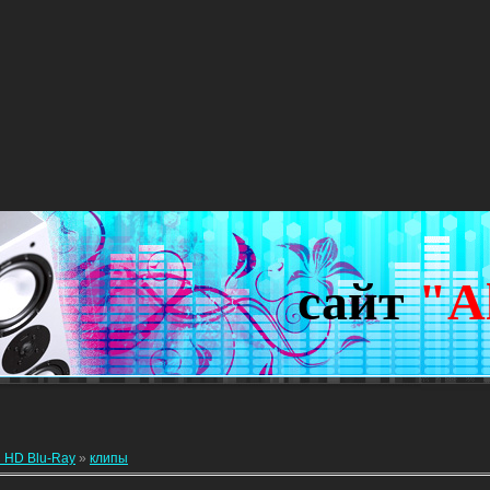
сайт
"A
 HD Blu-Ray
»
клипы