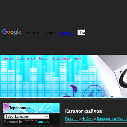
Главная
Мой профиль
Выход
Регистрация
Вход
Переводчик
Каталог файлов
Главная
»
Файлы
»
Концерты и Клипы
Powered by
Translate