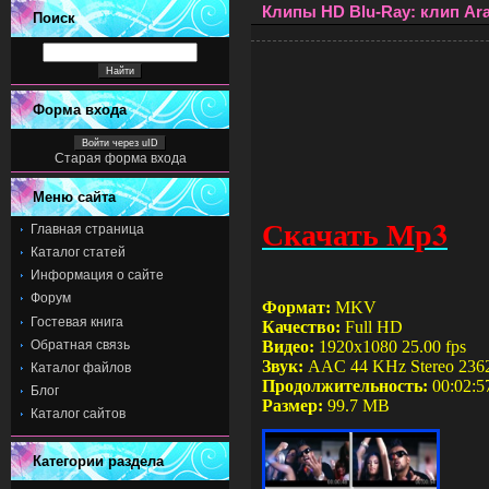
Клипы HD Blu-Ray: клип Ara
Поиск
Форма входа
Войти через uID
Старая форма входа
Меню сайта
Скачать Мр3
Главная страница
Каталог статей
Информация о сайте
Форум
Формат:
MKV
Гостевая книга
Качество:
Full HD
Обратная связь
Видео:
1920x1080 25.00 fps
Звук:
AAC 44 KHz Stereo
236
Каталог файлов
Продолжительность:
00:02:5
Блог
Размер:
99
.7
MB
Каталог сайтов
Категории раздела