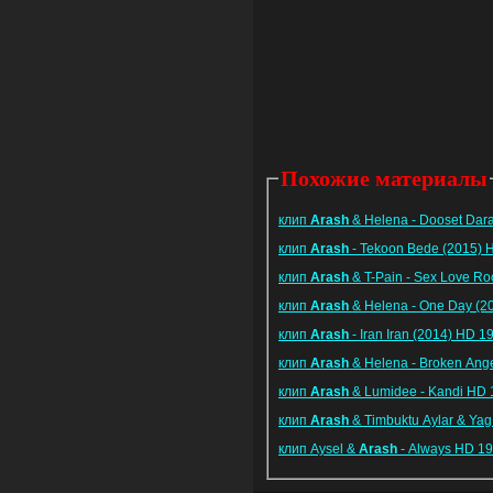
Похожие материалы
клип
Arash
& Helena - Dooset Da
клип
Arash
- Tekoon Bede (2015)
клип
Arash
& T-Pain - Sex Love R
клип
Arash
& Helena - One Day (
клип
Arash
- Iran Iran (2014) HD 
клип
Arash
& Helena - Broken An
клип
Arash
& Lumidee - Kandi HD
клип
Arash
& Timbuktu Aylar & Ya
клип Aysel &
Arash
- Always HD 1