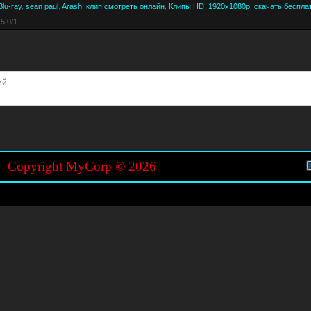
Blu-ray
,
sean paul
,
Arash
,
клип смотреть онлайн
,
Клипы HD
,
1920x1080p
,
скачать беспла
5.0
/
1
Copyright MyCorp © 2026