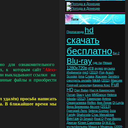
Теги
hd
Пропаганда
скачать
бесплатно
Би-2
Blu-ray
где ты
Нюша
ельно для ознакомительного
1280x720p
ATB
аудио
музыка
рах, к которым сайт
"Alexs-
Инфинити
mp3
(2010)
Pop
Arash
тели выкладывают ссылки на
Scooter
Inna
Слава
Жасмин
Serebro
анные файлы и приобрести
смотреть онлайн
NikitA
(2011)
Максим
Full
Горячий шоколад
Карина Кокс
HD
Dan Balan
Настя Каменских
Потап
Stacy
Live
MMDance
Helena
л удалён) просьба написать
loboda
(2012)
Тамерлан
Алена
Омаргалиева
Reflex
Ани Лорак
Dj Layla
ика. В ближайшее время мы
(2013)
Вера Брежнева
Akcent
Григорий Лепс
Selena Gomez
5sta
Family
Shahzoda
Стас Михайлов
Винтаж
Dj Smash
Real O
Руки Вверх
Джиган
Юлия Савичева
Dj M.E.G.
мультфильмы
Маша и Медведь
(2009-