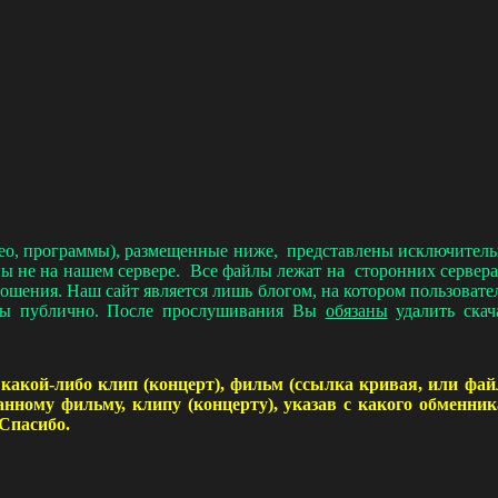
део, программы), размещенные ниже, представлены исключит
ы не на нашем сервере. Все файлы лежат на сторонних серве
ношения. Наш сайт является лишь блогом, на котором пользова
пны публично. После прослушивания Вы
обязаны
удалить скач
какой-либо клип (концерт), фильм (ссылка кривая, или фай
анному фильму, клипу (концерту), указав с какого обменн
 Спасибо.