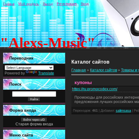
Главная
Мой профиль
Выход
Регистрация
Вход
"Alexs-Music"
Переводчик
Каталог сайтов
Главная
»
Каталог сайтов
»
Товары и 
Powered by
Translate
купоны
Поиск
https://ru.promocodex.com/
Промокоды для российских интернет
предложения лучших российских ма
Форма входа
Переходов
:
461
|
Добавил
:
salimsasa
|
Ре
Войти через uID
Старая форма входа
Меню сайта