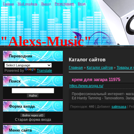
Главная
Мой профиль
Выход
Регистрация
Вход
"Alexs-Music"
Переводчик
Каталог сайтов
Главная
»
Каталог сайтов
»
Товары и 
Powered by
Translate
крем для загара 11975
Поиск
https://www.aroga.ru/
Профессиональный интернет- магази
Ed Hardy Tanning - Tanovations. Зага
Форма входа
Переходов
:
440
|
Добавил
:
salimsasa
|
Ре
Войти через uID
Старая форма входа
Меню сайта