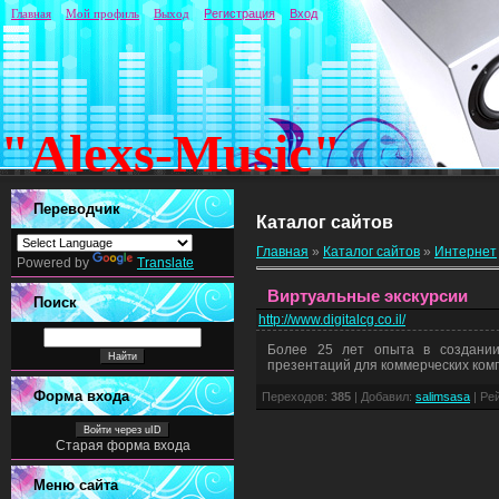
Главная
Мой профиль
Выход
Регистрация
Вход
"Alexs-Music"
Переводчик
Каталог сайтов
Главная
»
Каталог сайтов
»
Интернет
Powered by
Translate
Виртуальные экскурсии
Поиск
http://www.digitalcg.co.il/
Более 25 лет опыта в создании
презентаций для коммерческих комп
Форма входа
Переходов
:
385
|
Добавил
:
salimsasa
|
Ре
Войти через uID
Старая форма входа
Меню сайта