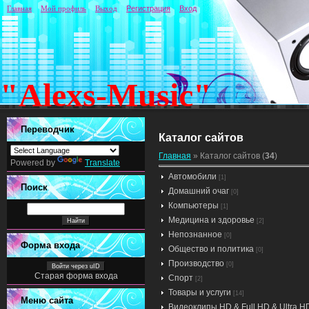
Главная
Мой профиль
Выход
Регистрация
Вход
"Alexs-Music"
Переводчик
Каталог сайтов
Главная
»
Каталог сайтов
(
34
)
Powered by
Translate
Автомобили
[1]
Поиск
Домашний очаг
[0]
Компьютеры
[1]
Медицина и здоровье
[2]
Непознанное
[0]
Форма входа
Общество и политика
[0]
Производство
[0]
Войти через uID
Старая форма входа
Спорт
[2]
Товары и услуги
[14]
Меню сайта
Видеоклипы HD & Full HD & Ultra H