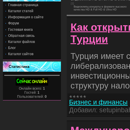
[1]
Главная страница
Видеоклипы,концерты в формате высокого
качества HD & Full HD & Ultra HD
Каталог статей
Информация о сайте
Форум
Как открыт
Гостевая книга
Турции
Обратная связь
Каталог файлов
Блог
Турция имеет 
Каталог сайтов
либерализова
Статистика
инвестиционны
структуру нал
Онлайн всего:
1
Гостей:
1
Пользователей:
0
Бизнес и финансы
Добавил:
setupinba